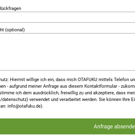
dieses Feld leer.
 Rückfragen
ht (optional)
utz: Hiermit willige ich ein, dass mich OTAFUKU mittels Telefon un
nen - aufgrund meiner Anfrage aus diesem Kontaktformular - zukom
stimme ich dem ausdrücklich, freiwillig zu und akzeptiere, dass
/datenschutz) verwendet und verarbeitet werden. Sie können Ihre Ein
 an: info@otafuku.de).
dieses Feld leer.
dieses Feld leer.