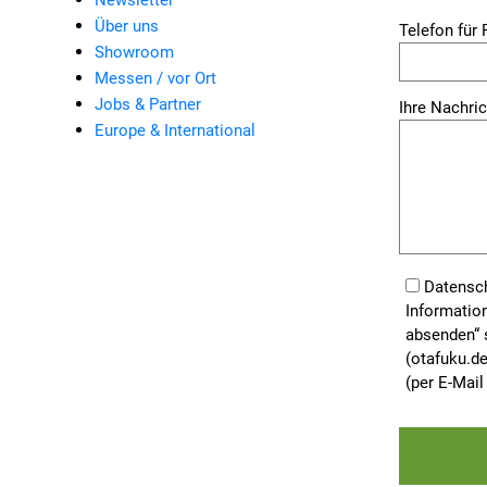
Newsletter
Bitte lasse 
Über uns
Telefon für
Showroom
Messen / vor Ort
Jobs & Partner
Ihre Nachric
Europe & International
Datensch
Informatio
absenden“ 
(otafuku.de
(per E-Mail
Bitte lasse 
Bitte lasse 