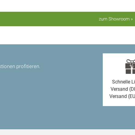
zum Showroom »
ionen profitieren.
Schnelle L
Versand (D
Versand (EU
et, finden Sie